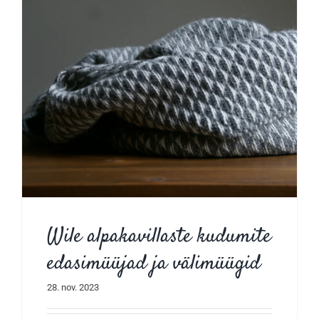
e
Wile alpakavillaste kudumite
edasimüüjad ja välimüügid
28. nov. 2023