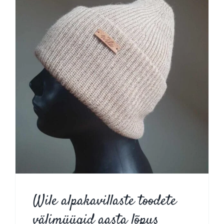
Wile alpakavillaste toodete
välimüügid aasta lõpus