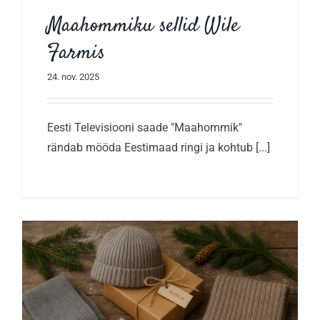
Maahommiku sellid Wile
Farmis
24. nov. 2025
Eesti Televisiooni saade "Maahommik"
rändab mööda Eestimaad ringi ja kohtub [...]