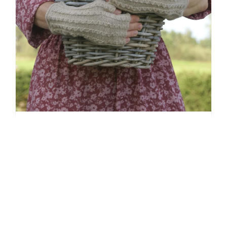
Alpakavillast tooted:
loodussõbralikud, luksuslikud
ja vastupidavad
25. apr 2023