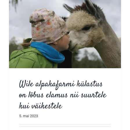
Wile alpakafarmi külastus
on lõbus elamus nii suurtele
kui väikestele
5. mai 2023