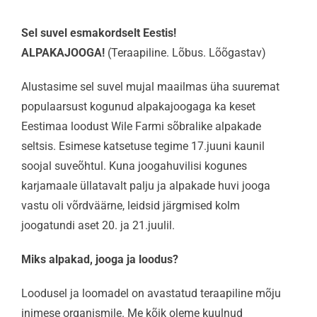
Sel suvel esmakordselt Eestis!
ALPAKAJOOGA!
(Teraapiline. Lõbus. Lõõgastav)
Alustasime sel suvel mujal maailmas üha suuremat
populaarsust kogunud alpakajoogaga ka keset
Eestimaa loodust Wile Farmi sõbralike alpakade
seltsis. Esimese katsetuse tegime 17.juuni kaunil
soojal suveõhtul. Kuna joogahuvilisi kogunes
karjamaale üllatavalt palju ja alpakade huvi jooga
vastu oli võrdväärne, leidsid järgmised kolm
joogatundi aset 20. ja 21.juulil.
Miks alpakad, jooga ja loodus?
Loodusel ja loomadel on avastatud teraapiline mõju
inimese organismile. Me kõik oleme kuulnud