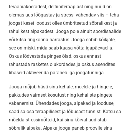
teraapiakoeradest, delfiiniteraapiast ning nüüd on
olemas uus lõõgastav ja stressi vähendav viis – teha
joogat keset loodust olles ümbritsetud sõbralikest ja
rahulikest alpakadest. Jooga pole ainult spordisaalide
või kitsa ringkonna harrastus. Jooga sobib kõikjale,
see on miski, mida saab kaasa võtta igapäevaellu.
Oskus lõdvestada pinges õlad, oskus ennast
rahustada rasketes olukordades ja oskus asendites
lihaseid aktiveerida paraneb iga joogatunniga.
Jooga mõjub hästi sinu kehale, meelele ja hingele,
pakkudes vaimset kosutust ning kehaliste pingete
vabanemist. Ühendades jooga, alpakad ja looduse,
saad sa osa teraapilisest ja lõbusast tunnist. Katsu sa
mõelda stressimõtteid, kui sinu kõrval uudistab
sõbralik alpaka. Alpaka jooga paneb proovile sinu