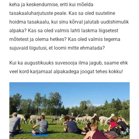
keha ja keskendumise, eriti kui mõelda
tasakaaluharjutuste peale. Kas sa oled suuteline
hoidma tasakaalu, kui sinu kõrval jalutab uudishimulik
alpaka? Kas sa oled valmis lahti laskma liigsetest
mõtetest ja olema hetkes? Kas oled valmis tegema
sujuvaid liigutusi, et loomi mitte ehmatada?
Kui ka augustikuuks suvesooja ilma jagub, saame ehk
veel kord karjamaal alpakadega joogat tehes kokku!