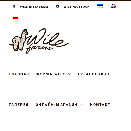
Skip
WILE INSTAGRAM
WILE FACEBOOK
to
content
ГЛАВНАЯ
ФЕРМА WILE
ОБ АЛЬПАКАХ
ГАЛЕРЕЯ
ОНЛАЙН-МАГАЗИН
КОНТАКТ